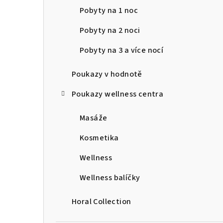
Pobyty na 1 noc
r
a
Pobyty na 2 noci
n
Pobyty na 3 a více nocí
n
Poukazy v hodnotě
í
Poukazy wellness centra
p
Masáže
a
Kosmetika
n
Wellness
e
Wellness balíčky
l
Horal Collection