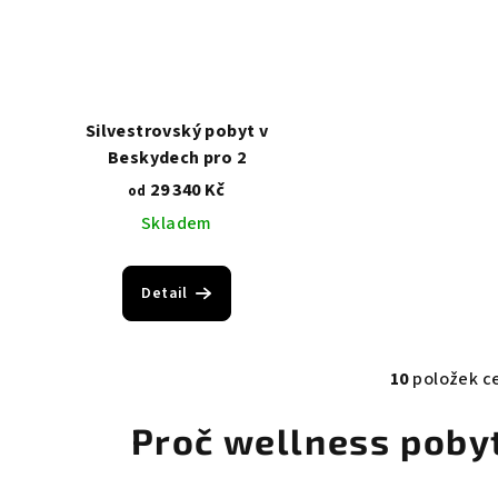
Silvestrovský pobyt v
Beskydech pro 2
29 340 Kč
od
Skladem
Detail
10
položek c
O
v
Proč wellness pobyt
l
á