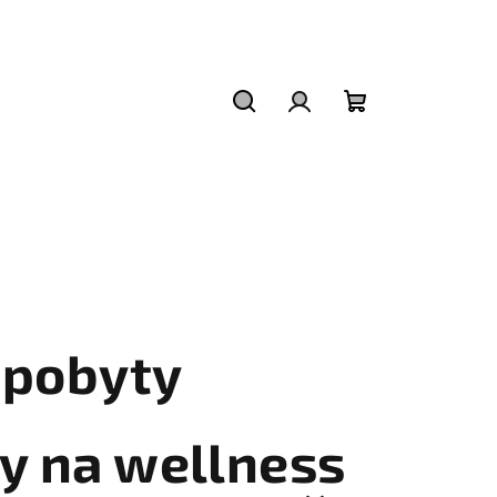
Hledat
Přihlášení
Nákupní
košík
 pobyty
y na wellness