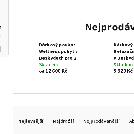
Nejprodáv
č
Dárkový poukaz-
Dárkový
Wellness pobyt v
Relaxačn
Beskydech pro 2
v Beskyd
Skladem
Skladem
12 600 Kč
5 920 Kč
od
Ř
Nejlevnější
Nejdražší
Nejprodávanější
A
a