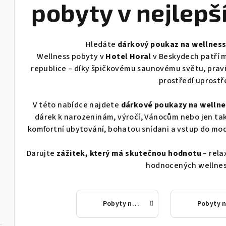
pobyty v nejlepš
Hledáte
dárkový poukaz na wellness
Wellness pobyty v
Hotel Horal
v Beskydech patří m
republice – díky špičkovému saunovému světu, pra
prostředí uprostř
V této nabídce najdete
dárkové poukazy na wellnes
dárek k narozeninám, výročí, Vánocům nebo jen tak
komfortní ubytování, bohatou snídani a vstup do mo
Darujte
zážitek, který má skutečnou hodnotu
– rela
hodnocených wellness
Pobyty na 1 noc