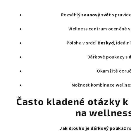
d
a
Rozsáhlý
saunový svět
s pravid
c
í
Wellness centrum oceněné 
p
Poloha v srdci
Beskyd
, ideáln
r
v
Dárkové poukazy s
k
y
Okamžité doruč
v
Možnost kombinace wellnes
ý
p
Často kladené otázky 
i
na wellnes
s
u
Jak dlouho je dárkový poukaz n