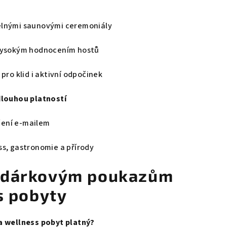
elnými saunovými ceremoniály
vysokým hodnocením hostů
í pro klid i aktivní odpočinek
dlouhou platností
ení e-mailem
s, gastronomie a přírody
k dárkovým poukazům
s pobyty
a wellness pobyt platný?