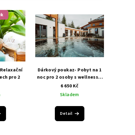
ek
Relaxační
Dárkový poukaz- Pobyt na 1
ech pro 2
noc pro 2 osoby s wellness a
večeří
č
6 650 Kč
m
Skladem
Detail