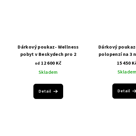
Dárkový poukaz- Wellness
Dárkový poukaz-
pobyt v Beskydech pro 2
polopenzí na 3 n
osoby v pokoj ty
12 600 Kč
15 450 K
od
Sklade
Skladem
Detail
Detail