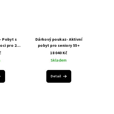
 Pobyt s
Dárkový poukaz- Aktivní
oci pro 2
pobyt pro seniory 55+
pu Komfort
č
18 040 Kč
m
Skladem
Detail