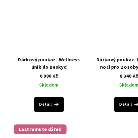
t
ů
Dárkový poukaz- Wellness
Dárkový poukaz- 
únik do Beskyd
noci pro 2 osoby
Komfor
6 980 Kč
8 340 K
Skladem
Sklade
Detail
Detail
Last minute dárek