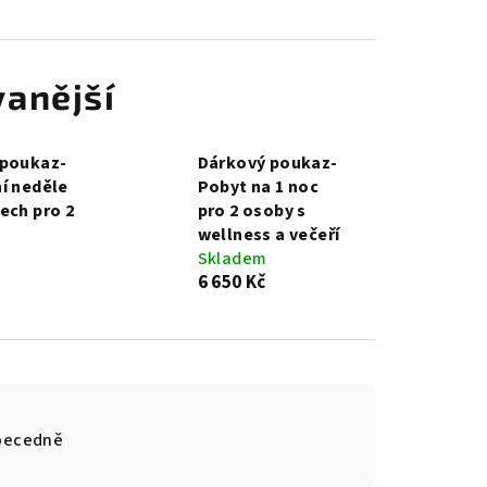
anější
 poukaz-
Dárkový poukaz-
í neděle
Pobyt na 1 noc
ech pro 2
pro 2 osoby s
wellness a večeří
Skladem
6 650 Kč
becedně