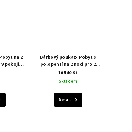
Pobyt na 2
Dárkový poukaz- Pobyt s
 v pokoji
polopenzí na 2 noci pro 2
t
osoby v pokoj typu Komfort
č
10 540 Kč
m
Skladem
Detail