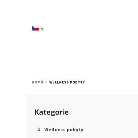
Přejít
na
obsah
DOMŮ
/
WELLNESS POBYTY
P
o
Kategorie
Přeskočit
kategorie
s
Wellness pobyty
t