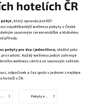
ích hotelích ČR
 pobyt
, který opravdu potěší?
ezi nejoblíbenější wellness pobyty v České
videlným saunovým ceremoniálům a klidnému
ed přírody.
s pobyty pro dva i jednotlivce
, ideální jako
 pro radost. Každý wellness pobyt zahrnuje
derního wellness centra se saunovým světem.
xaci, odpočinek a čas spolu v jednom z nejlépe
 hotelů v ČR.
Pobyty na 2 noci
Pobyty na 3 a více nocí