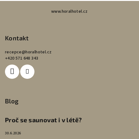
Z
www.horalhotel.cz
á
p
a
Kontakt
t
í
recepce
@
horalhotel.cz
+420 571 648 343
Blog
Proč se saunovat i v létě?
30.6.2026