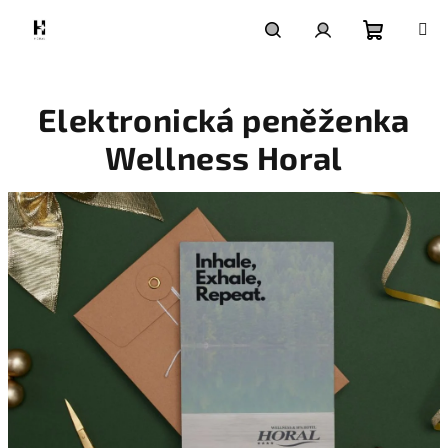
Přejít
na
obsah
Nákupní
Hledat
Přihlášení
Elektronická peněženka
košík
Wellness Horal