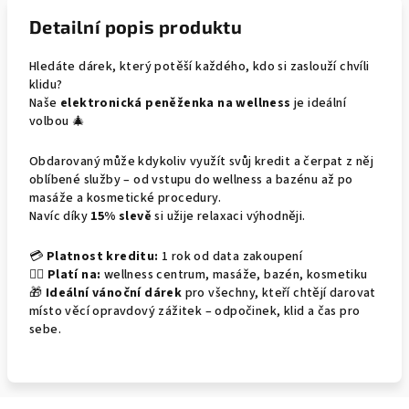
Detailní popis produktu
Hledáte dárek, který potěší každého, kdo si zaslouží chvíli
klidu?
Naše
elektronická peněženka na wellness
je ideální
volbou 🎄
Obdarovaný může kdykoliv využít svůj kredit a čerpat z něj
oblíbené služby – od vstupu do wellness a bazénu až po
masáže a kosmetické procedury.
Navíc díky
15% slevě
si užije relaxaci výhodněji.
💳
Platnost kreditu:
1 rok od data zakoupení
🧖‍♀️
Platí na:
wellness centrum, masáže, bazén, kosmetiku
🎁
Ideální vánoční dárek
pro všechny, kteří chtějí darovat
místo věcí opravdový zážitek – odpočinek, klid a čas pro
sebe.