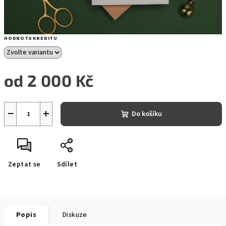
HODNOTA KREDITU
od
2 000 Kč
Měrná
cena:
−
+
Do košíku
Zeptat se
Sdílet
Popis
Diskuze