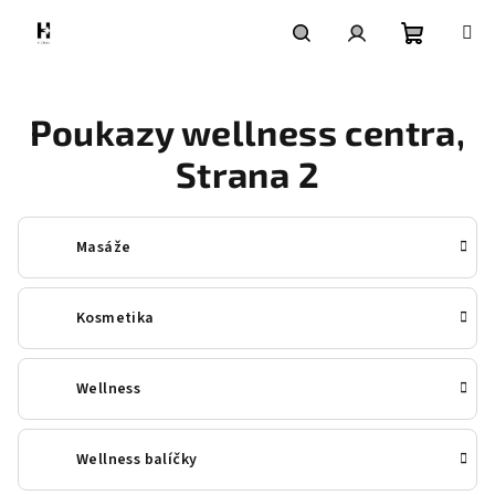
Přejít
na
obsah
Nákupní
Hledat
Přihlášení
Poukazy wellness centra
,
košík
Strana 2
Masáže
Kosmetika
Wellness
Wellness balíčky