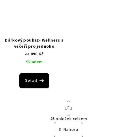
Dárkový poukaz- Wellness s
večeří pro jednoho
890 Kč
od
Skladem
Detail
S
1
2
t
r
25
položek celkem
á
O
n
v
Nahoru
k
l