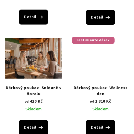
u
k
t
Detail
Detail
ů
Last minute dárek
Dárkový poukaz- Snídaně v
Dárkový poukaz- Wellness
Horalu
den
420 Kč
1 810 Kč
od
od
Skladem
Skladem
Detail
Detail