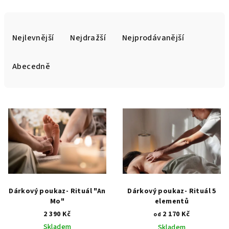
Ř
a
Nejlevnější
Nejdražší
Nejprodávanější
z
e
Abecedně
n
í
V
p
ý
r
p
o
i
d
s
u
p
k
r
Dárkový poukaz- Rituál "An
Dárkový poukaz- Rituál 5
t
o
Mo"
elementů
ů
2 390 Kč
2 170 Kč
d
od
Skladem
Skladem