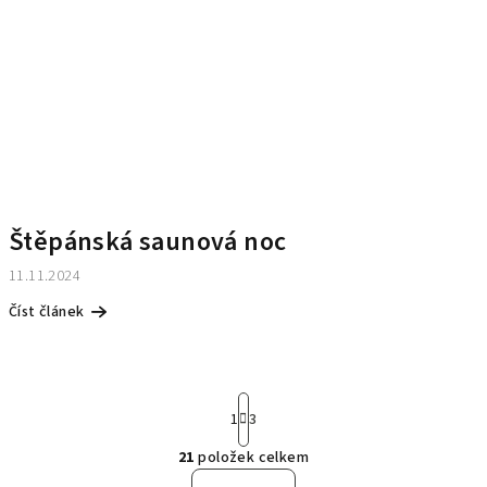
Štěpánská saunová noc
11.11.2024
Číst článek
S
1
3
t
r
21
položek celkem
á
O
n