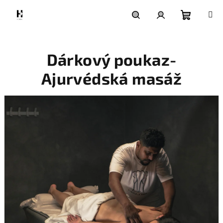
Přejít
na
obsah
Nákupní
Hledat
Přihlášení
Dárkový poukaz-
košík
Ajurvédská masáž