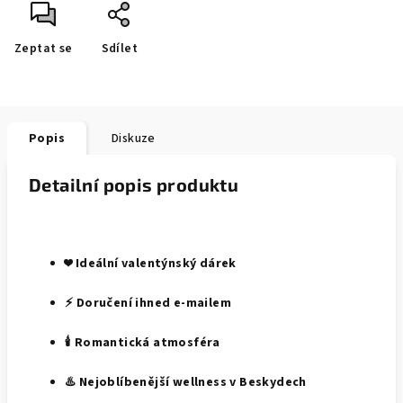
Zeptat se
Sdílet
Popis
Diskuze
Detailní popis produktu
❤️ Ideální valentýnský dárek
⚡ Doručení ihned e-mailem
🕯️ Romantická atmosféra
♨️ Nejoblíbenější wellness v Beskydech