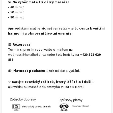
💫
Na výběr máte tři délky masáže:
• 40 minut
• 50 minut
• 80 minut
Ajurvédská masáž je víc než jen relax – je to
cesta k vnitřní
harmonii a obnovení životní energie.
📅
Rezervace:
Termín si prosím rezervujte e-mailem na
wellness@horalhotel.cz
nebo telefonicky na
+420 571 620
833
.
🎁
Platnost poukazu:
1 rok od data vydání.
✨ Darujte
exotický zážitek, který léčí tělo i duši
–
ajurvédskou masáž od Rammyho v Hotelu Horal.