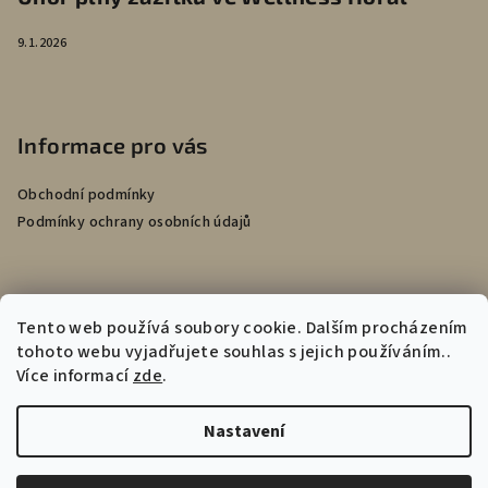
9.1.2026
Informace pro vás
Obchodní podmínky
Podmínky ochrany osobních údajů
Přijímáme online platby
Tento web používá soubory cookie. Dalším procházením
tohoto webu vyjadřujete souhlas s jejich používáním..
Více informací
zde
.
Nastavení
Copyright 2026
Hotel Horal dárkové poukazy
. Všechna práva
vyhrazena.