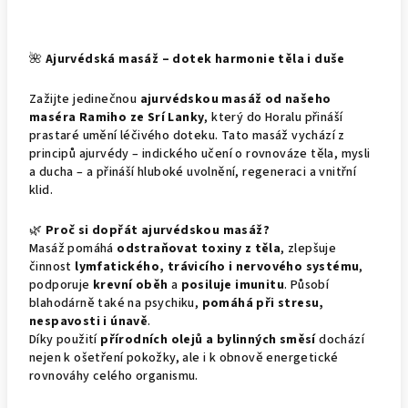
🌺
Ajurvédská masáž – dotek harmonie těla i duše
Zažijte jedinečnou
ajurvédskou masáž od našeho
maséra Ramiho ze Srí Lanky
, který do Horalu přináší
prastaré umění léčivého doteku. Tato masáž vychází z
principů ajurvédy – indického učení o rovnováze těla, mysli
a ducha – a přináší hluboké uvolnění, regeneraci a vnitřní
klid.
🌿
Proč si dopřát ajurvédskou masáž?
Masáž pomáhá
odstraňovat toxiny z těla
, zlepšuje
činnost
lymfatického, trávicího i nervového systému
,
podporuje
krevní oběh
a
posiluje imunitu
. Působí
blahodárně také na psychiku,
pomáhá při stresu,
nespavosti i únavě
.
Díky použití
přírodních olejů a bylinných směsí
dochází
nejen k ošetření pokožky, ale i k obnově energetické
rovnováhy celého organismu.