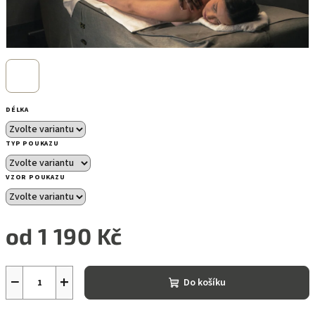
DÉLKA
TYP POUKAZU
VZOR POUKAZU
od
1 190 Kč
Měrná
cena:
−
+
Do košíku