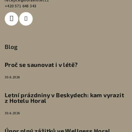
recepce
@
horalhotel.cz
+420 571 648 343
Blog
Proč se saunovat i v létě?
30.6.2026
Letní prázdniny v Beskydech: kam vyrazit
z Hotelu Horal
30.6.2026
Únor plný zážitků ve Wellness Horal